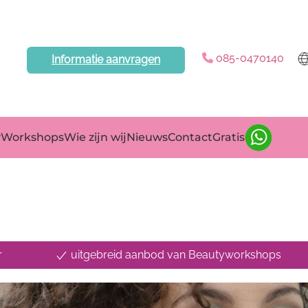
085-0470140
Informatie aanvragen
yWorkshops
Wie zijn wij
Nieuws
Contact
Gratis
r
uitgebreid aanbod van Beautyworkshops