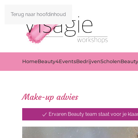
Terug naar hoofdinhoud
Home
Beauty4Events
Bedrijven
Scholen
Beaut
Make-up advies
Ervaren Beauty team staat voor je klaa