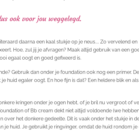
 dus ook voor jou weggelegd.
uiteraard daarna een kaal stukje op je neus.... Zo vervelend en
ixeert. Hoe, zul jij je afvragen? Maak altijd gebruik van een
oi egaal oogt en goed gefixeerd is.
ende? Gebruik dan onder je foundation ook nog een primer. Dez
 je huid egaler oogt. En hoe fijn is dat? Een heldere blik en 
donkere kringen onder je ogen hebt, of je bril nu vergroot of ver
Een foundation of Bb cream dekt niet altijd voldoende (we hebbe
n over het donkere gedeelte. Dit is vaak onder het stukje in 
an je huid. Je gebruikt je ringvinger, omdat de huid rondom je